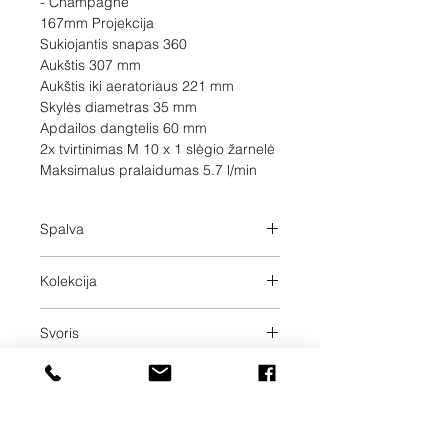
- Champagne 

167mm Projekcija

Sukiojantis snapas 360

Aukštis 307 mm

Aukštis iki aeratoriaus 221 mm

Skylės diametras 35 mm

Apdailos dangtelis 60 mm

2x tvirtinimas M 10 x 1 slėgio žarnelė

Maksimalus pralaidumas 5.7 l/min
Spalva
Champagne
Kolekcija
VAIA
Svoris
3.16
Pristatymo dienos
30