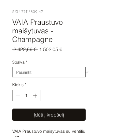
SKU: 22513809-47
VAIA Praustuvo
maišytuvas -
Champagne
Įprastinė
Pardavimo
 2 422,66 € 
1 502,05 €
kaina
kaina
Spalva
*
Kiekis
*
Įdėti į krepšelį
VAIA Praustuvo maišytuvas su ventiliu 