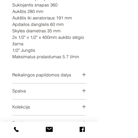
Sukiojantis snapas 360

Aukštis 280 mm

Aukštis iki aeratoriaus 191 mm

Apdailos dangtelis 60 mm

Skylės diametras 35 mm

2x 1/2" x 1/2" x 400mm aukšto slėgio 
žarna

1/2" Jungtis

Maksimalus pralaidumas 5.7 l/min
Reikalingos papildomos dalys
Spalva
Champagne
Kolekcija
VAIA
Svoris
1.16