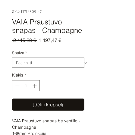
SKU: 13716809-47
VAIA Praustuvo
snapas - Champagne
Įprastinė
Pardavimo
 2 415,28 € 
1 497,47 €
kaina
kaina
Spalva
*
Kiekis
*
Įdėti į krepšelį
VAIA Praustuvo snapas be ventilio - 
Champagne 

168mm Projekcija
