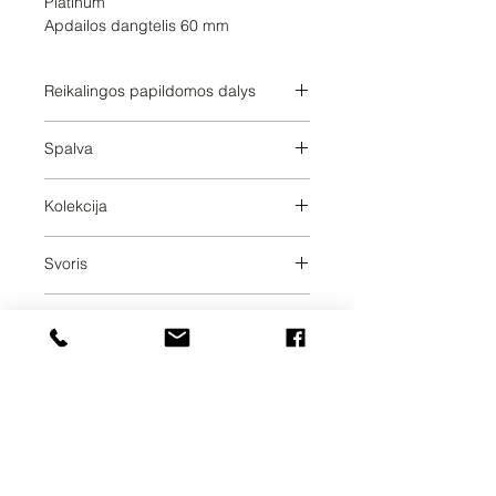
Platinum

Apdailos dangtelis 60 mm
Reikalingos papildomos dalys
3560797090;3560797090;356079709
Spalva
0;3560797090
Brushed Dark Platinum
Kolekcija
VAIA
Svoris
0.55
Pristatymo dienos
20
UAB SVELA
KLAIPĖDOS G. 7A