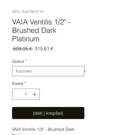
SKU: 36607809-99
VAIA Ventilis 1/2" -
Brushed Dark
Platinum
Įprastinė
Pardavimo
 509,05 € 
315,61 €
kaina
kaina
Spalva
*
Kiekis
*
Įdėti į krepšelį
VAIA Ventilis 1/2" - Brushed Dark 