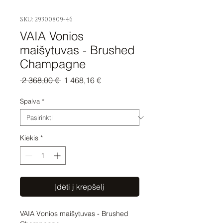
SKU: 29300809-46
VAIA Vonios
maišytuvas - Brushed
Champagne
Įprastinė
Pardavimo
 2 368,00 € 
1 468,16 €
kaina
kaina
Spalva
*
Kiekis
*
Įdėti į krepšelį
VAIA Vonios maišytuvas - Brushed 