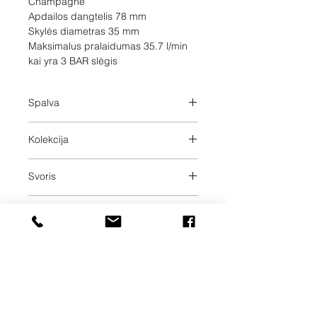
Champagne 

Apdailos dangtelis 78 mm

Skylės diametras 35 mm

Maksimalus pralaidumas 35.7 l/min 
kai yra 3 BAR slėgis
Spalva
Brushed Champagne
Kolekcija
VAIA
Svoris
2.18
Pristatymo dienos
30
UAB SVELA
KLAIPĖDOS G. 7A