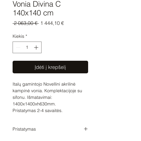
Vonia Divina C
140x140 cm
Įprastinė
Pardavimo
 2 063,00 € 
1 444,10 €
kaina
kaina
Kiekis
*
Įdėti į krepšelį
Italų gamintojo Novellini akrilinė
kampinė vonia. Komplektacijoje su
sifonu. Išmatavimai:
1400x1400xh630mm.
Pristatymas 2-4 savaitės.
Pristatymas
Pristatymo laikas 3-5 savaitės. Tikslų