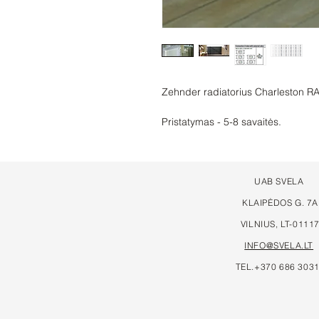
Zehnder radiatorius Charleston R
Pristatymas - 5-8 savaitės.
UAB SVELA
KLAIPĖDOS G. 7A
VILNIUS, LT-0111
INFO@SVELA.LT
TEL.+370 686 303