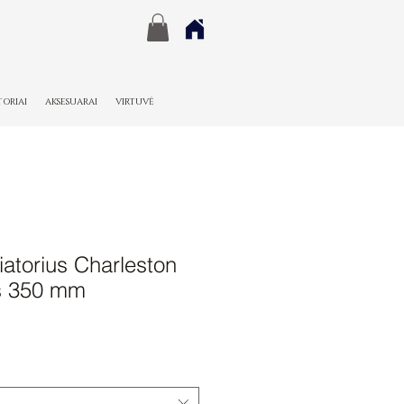
TORIAI
AKSESUARAI
VIRTUVĖ
atorius Charleston
s 350 mm