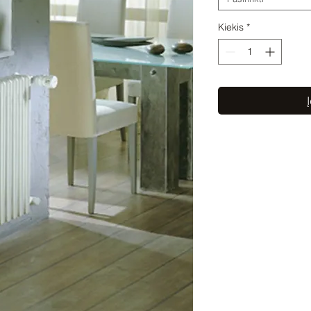
Kiekis
*
Į