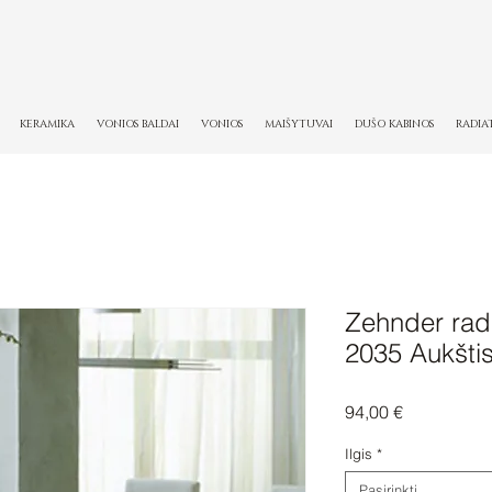
KERAMIKA
VONIOS BALDAI
VONIOS
MAIŠYTUVAI
DUŠO KABINOS
RADIA
Zehnder radi
2035 Aukšti
Price
94,00 €
Ilgis
*
Pasirinkti