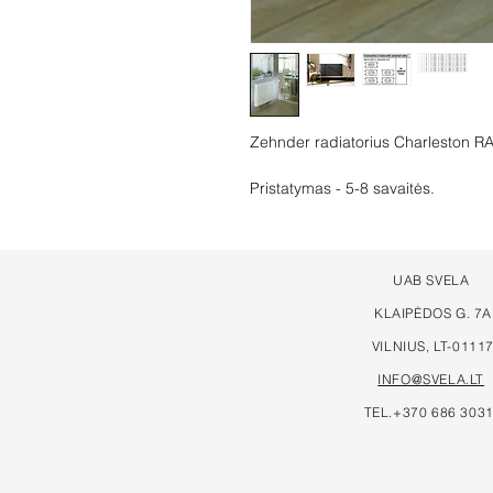
Zehnder radiatorius Charleston R
Pristatymas - 5-8 savaitės.
UAB SVELA
KLAIPĖDOS G. 7A
VILNIUS, LT-0111
INFO@SVELA.LT
TEL.+370 686 303