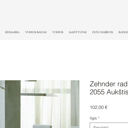
KERAMIKA
VONIOS BALDAI
VONIOS
MAIŠYTUVAI
DUŠO KABINOS
RADIA
Zehnder radi
2055 Aukšti
Price
102,00 €
Ilgis
*
Pasirinkti