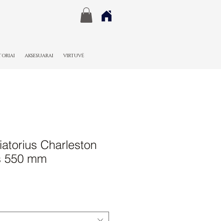
TORIAI
AKSESUARAI
VIRTUVĖ
atorius Charleston
s 550 mm