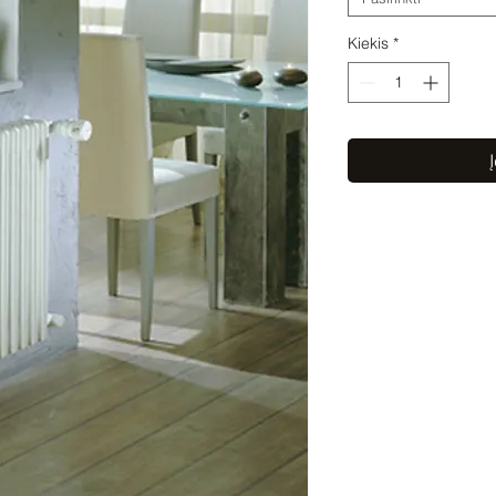
Kiekis
*
Į