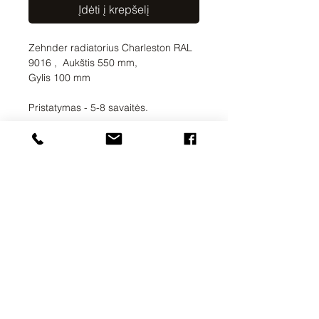
Įdėti į krepšelį
Zehnder radiatorius Charleston RAL
9016 , Aukštis 550 mm,
Gylis 100 mm
Pristatymas - 5-8 savaitės.
UAB SVELA
KLAIPĖDOS G. 7A
VILNIUS, LT-01117
INFO@SVELA.LT
TEL.+370
686 30316
Mokėjimai