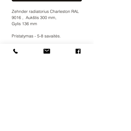
Zehnder radiatorius Charleston RAL
9016 , Aukštis 300 mm,
Gylis 136 mm
Pristatymas - 5-8 savaitės.
UAB SVELA
KLAIPĖDOS G. 7A
VILNIUS, LT-01117
INFO@SVELA.LT
TEL.+370
686 30316
Mokėjimai
Pristatymo informacija