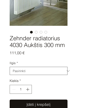
Zehnder radiatorius
4030 Aukštis 300 mm
Price
111,00 €
Ilgis
*
Kiekis
*
Įdėti į krepšelį