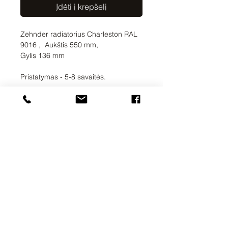
Įdėti į krepšelį
Zehnder radiatorius Charleston RAL
9016 , Aukštis 550 mm,
Gylis 136 mm
Pristatymas - 5-8 savaitės.
UAB SVELA
KLAIPĖDOS G. 7A
VILNIUS, LT-01117
INFO@SVELA.LT
TEL.+370
686 30316
Mokėjimai